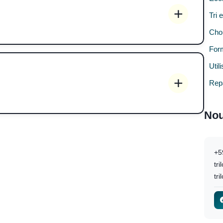
Tri 
Choi
Form
Util
Rep
Nou
+5
tr
tri