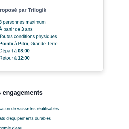
roposé par
Trilogik
8
personnes maximum
À partir de
3
ans
Toutes conditions physiques
Pointe à Pitre
, Grande-Terre
Départ à
08:00
Retour à
12:00
 engagements
isation de vaisselles réutilisables
ats d’équipements durables
nomie d’eau