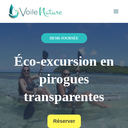
Aller
au
contenu
DEMI-JOURNÉE
Éco-excursion en
pirogues
transparentes
Réserver