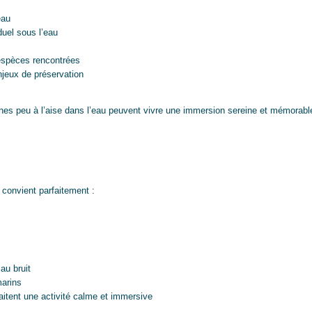
eau
uel sous l’eau
 espèces rencontrées
njeux de préservation
nes peu à l’aise dans l’eau peuvent vivre une immersion sereine et mémorabl
 convient parfaitement :
au bruit
arins
aitent une activité calme et immersive