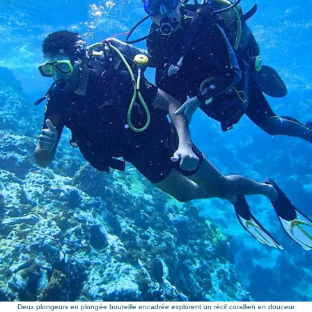
Deux plongeurs en plongée bouteille encadrée explorent un récif corallien en douceur