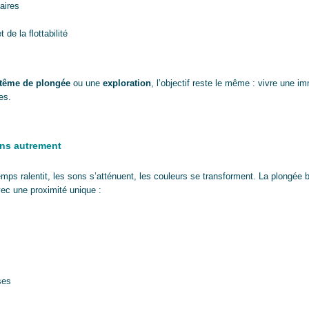
aires
 de la flottabilité
tême de plongée
ou une
exploration
, l’objectif reste le même : vivre une 
es.
ins autrement
emps ralentit, les sons s’atténuent, les couleurs se transforment. La plongée 
ec une proximité unique :
ses