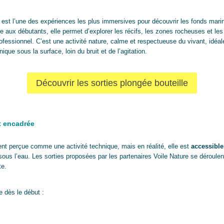
 est l’une des expériences les plus immersives pour découvrir les fonds marin
ux débutants, elle permet d’explorer les récifs, les zones rocheuses et les
essionnel. C’est une activité nature, calme et respectueuse du vivant, idéale
que sous la surface, loin du bruit et de l’agitation.
Découvrir les sorties plongée bouteille
t encadrée
ent perçue comme une activité technique, mais en réalité, elle est
accessible
 sous l’eau. Les sorties proposées par les partenaires Voile Nature se déroule
te.
 dès le début :