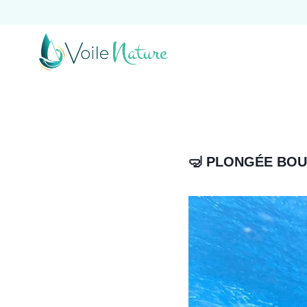
Aller
au
contenu
🤿
PLONGÉE BOU