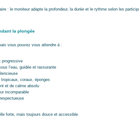
re : le moniteur adapte la profondeur, la durée et le rythme selon les particip
ndant la plongée
ais vous pouvez vous attendre à :
t progressive
sous l’eau, guidée et rassurante
silencieuse
s tropicaux, coraux, éponges
nt et de calme absolu
eur incomparable
 respectueuse
lle forte, mais toujours douce et accessible.