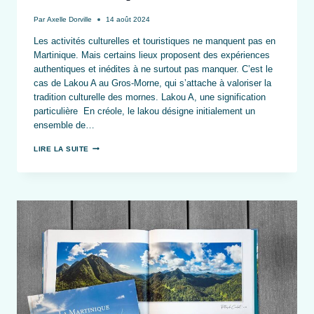
Par
Axelle Dorville
14 août 2024
Les activités culturelles et touristiques ne manquent pas en
Martinique. Mais certains lieux proposent des expériences
authentiques et inédites à ne surtout pas manquer. C’est le
cas de Lakou A au Gros-Morne, qui s’attache à valoriser la
tradition culturelle des mornes. Lakou A, une signification
particulière En créole, le lakou désigne initialement un
ensemble de…
LAKOU
LIRE LA SUITE
A
–
IMMERSION
DANS
LA
CULTURE
PAYSANNE
TRADITIONNELLE
DE
LA
MARTINIQUE