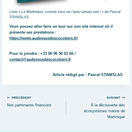
Livre « La Martinique, comme vous ne l’avez jamais vue ! » de Pascal
STANISLAS.
Vous pouvez aller faire un tour sur son site internet où il
présente ses prestations :
https://www.audessusdescocotiers.fr/
Pour le joindre : +33 06 96 50 01 66 /
contact@audessusdescocotiers.fr
Article rédigé par : Pascal STANISLAS
PRÉCÉDENT
SUIVANT
Navigation
Nos partenaires financiers
À la découverte des
écosystèmes marins de
de
Martinique